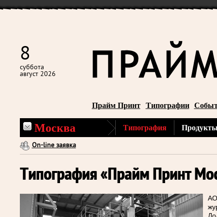
8
суббота
август 2026
Прайм Принт
Типографии
Собы
Москва
Типография
Продукты
On-line заявка
Типография «Прайм Принт Мо
АО
жу
До