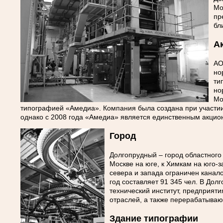
Мо
пр
бл
А
АО
но
ти
но
Мо
типографией «Амедиа». Компания была создана при участи
однако с 2008 года «Амедиа» является единственным акцио
Город
Долгопрудный – город областного
Москве на юге, к Химкам на юго-з
севера и запада ограничен канал
год составляет 91 345 чел. В Дол
технический институт, предприят
отраслей, а также перерабатыва
Здание типографии