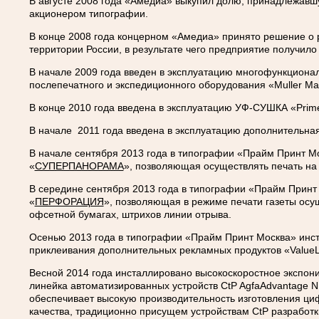
В августе 2008 года «Амедиа» выкупил долю, принадлежав
акционером типографии.
В конце 2008 года концерном «Амедиа» принято решение о 
территории России, в результате чего предприятие получил
В начале 2009 года введен в эксплуатацию многофункцион
послепечатного и экспедиционного оборудования «Muller Mart
В конце 2010 года введена в эксплуатацию УФ-СУШКА «Prime
В начале 2011 года введена в эксплуатацию дополнительная
В начале сентября 2013 года в типографии «Прайм Принт М
«
СУПЕРПАНОРАМА
», позволяющая осуществлять печать на
В середине сентября 2013 года в типографии «Прайм Принт
«
ПЕРФОРАЦИЯ
», позволяющая в режиме печати газеты осу
офсетной бумагах, штрихов линии отрыва.
Осенью 2013 года в типографии «Прайм Принт Москва» инст
приклеивания дополнительных рекламных продуктов «ValueL
Весной 2014 года инсталлировано высокоскоростное экспон
линейка автоматизированных устройств CtP AgfaAdvantage
обеспечивает высокую производительность изготовления ци
качества, традиционно присущем устройствам CtP разработк