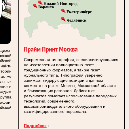
Нижний Новгород
Воронеж
Екатеринбург
Челябинск
Прайм Принт Москва
ющихся
ческой
Современная типография, специализирующаяся
йской
на изготовлении полноцветных газет
найти
традиционных форматов, а так же газет
стории
журнального типа. Типография уверенно
так же
занимает лидирующие позиции в данном
льных
сегменте на рынке Москвы, Московской области
ение и
и близлежащих регионов. Добиваться
аждым
результатов помогает использование передовых
руппа
технологий, современного,
афий,
высокопроизводительного оборудования и
ийской
квалифицированного персонала.
Подробнее