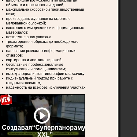
широчайшие возможности по форматам
объемам и красочности изданий;
максимально скоростной производственный
цикл;
производство журналов на скрепке с
мелованной обложкой;
вложения коммерческих и информационных
материалов;
поэкземплярная упаковка;
трехсторонняя обрезка до необходимого
формата;
нанесение рекламно-информационных
стикеров;
сортировка и доставка тиражей;
бесплатные профессиональные
консультации и помощь клиентам;
выезд специалистов типографии к заказчику;
индивидуальный подход при работе с
каждым заказчиком;
надежность на всех без исключения участках;