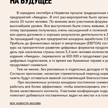
НА БУДУЩЕЕ
В середине сентября в Норвегии прошла традиционная е
предприятий «Амедиа». В этот раз мероприятие было орган
около 20 тысяч человек. По мнению всех участников форума
высочайшем уровне. Все выступления были очень живыми, 
этому программа получилась очень насыщенной и полезной 
кон-церна доложило о хороших результатах деятельности в 2
За прошедший год все предприятия концерна заработали 3,6 
Прибыль до финансовых затрат и амортизации (EBITDA) сост
курс на приоритетное развитие цифровых форматов продол
день при населении страны около 5,3 млн человек количес
издания «Амедиа», перевалило за 600.000 и продолжает раст
цифровых подписчиков, в то время как бумажные тиражи и р
продолжают снижаться.
Тем не менее, без рекламных и подписных доходов от бум
Согласно прогнозам, несмотря стремительный переход нор
газеты будут оставаться важной составляющей благосостоя
При несомненных успехах концерна постоянное снижение
работать всё более эффективно, чтобы компенсировать эти п
более качественного контента. Участники конференции поде
помогают добиваться поставленных задач на местах и в го
все новости москва