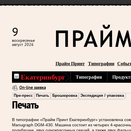
9
воскресенье
август 2026
Прайм Принт
Типографии
Собы
Екатеринбург
Типография
Продукт
On-line заявка
Пре-пресс
Печать
Брошюровка
Экспедиция / упаковка
Печать
В типографии «Прайм Принт Екатеринбург» установлена со
Manugraph DGM-430. Машина состоит из четырех 4-красочны
полубашни, двух однокрасочных секций, а также двух фаль