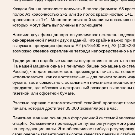
Каждая башня позволяет получать 8 полос формата А3 крас
полос А3 красочностью 2+2 или 16 полос красочностью 1+1,
красочностью 1+1. Мощности печатной машины позволяют по
которых могут быть выполнены в полноцвете.
Наличие двух фальцаппаратов увеличивает степень надежно
одновременной печати двух изданий, что крайне важно при 
выпускать продукцию формата А2 (578×400 мм), А3 (400×28
возможно клеевое скрепление тетради непосредственно на 
Традиционно подобные машины осуществляют печать на газет
На нашей машине одна из печатных башен оснащена систем
России), что дает возможность производить печать на легк
использоваться, как самостоятельно – для печати тонких изда
бумаге, так и совместно с остальными печатными мощностя
продуктов, где обложка и центральный разворот выполнены 
газетной или офсетной бумаге.
Ролевые зарядки с автоматической склейкой производят зам
печати, которая достигает 35.000 экземпляров в час.
Печатная машина оснащена форсуночной системой увлажнен
Graphic. Увлажнение производится путем регулируемого ра
на передающие валы. Это обеспечивает гибкую регулировку 
свою очередь гарантирует высокое качество печати и стабил